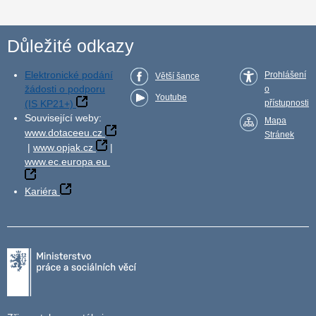
Důležité odkazy
Elektronické podání
Prohlášení
Větší šance
žádosti o podporu
o
Youtube
(IS KP21+)
přístupnosti
Související weby:
Mapa
www.dotaceeu.cz
Stránek
|
www.opjak.cz
|
www.ec.europa.eu
Kariéra