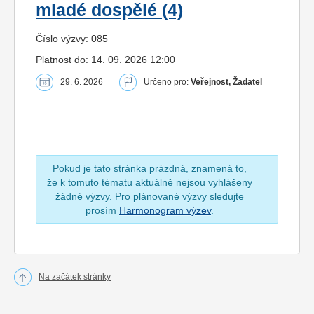
mladé dospělé (4)
Číslo výzvy: 085
Platnost do: 14. 09. 2026 12:00
29. 6. 2026
Určeno pro:
Veřejnost, Žadatel
Pokud je tato stránka prázdná, znamená to,
že k tomuto tématu aktuálně nejsou vyhlášeny
žádné výzvy. Pro plánované výzvy sledujte
prosím
Harmonogram výzev
.
Na začátek stránky