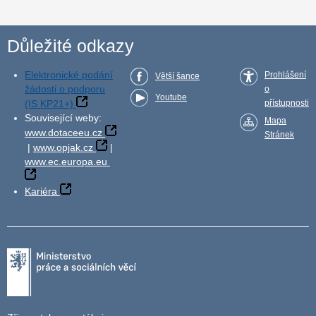
Důležité odkazy
Elektronické podání
Prohlášení
Větší šance
žádosti o podporu
o
Youtube
(IS KP21+)
přístupnosti
Související weby:
Mapa
www.dotaceeu.cz
Stránek
|
www.opjak.cz
|
www.ec.europa.eu
Kariéra