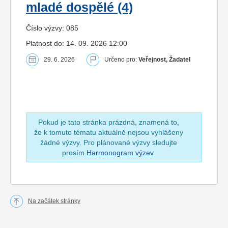
mladé dospělé (4)
Číslo výzvy: 085
Platnost do: 14. 09. 2026 12:00
29. 6. 2026
Určeno pro:
Veřejnost, Žadatel
Pokud je tato stránka prázdná, znamená to,
že k tomuto tématu aktuálně nejsou vyhlášeny
žádné výzvy. Pro plánované výzvy sledujte
prosím
Harmonogram výzev
.
Na začátek stránky