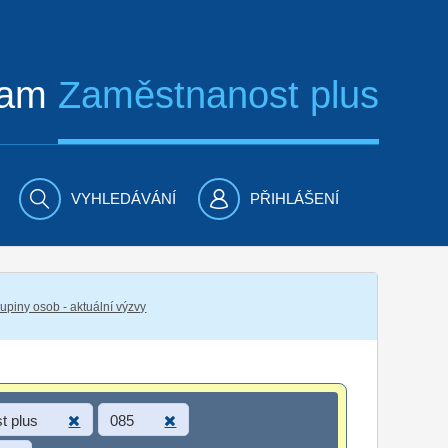
ram
Zaměstnanost plus
VYHLEDÁVÁNÍ
PŘIHLÁŠENÍ
piny osob - aktuální výzvy
t plus
085