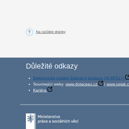
Na začátek stránky
Důležité odkazy
Elektronické podání žádosti o podporu (IS KP21+)
Související weby:
www.dotaceeu.cz
|
www.opjak.c
Kariéra