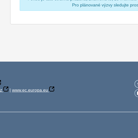
Pro plánované výzvy sledujte pr
z
|
www.ec.europa.eu