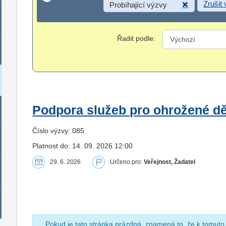
Zrušit
Probíhající výzvy
Řadit podle:
Podpora služeb pro ohrožené dět
Číslo výzvy: 085
Platnost do: 14. 09. 2026 12:00
29. 6. 2026
Určeno pro:
Veřejnost, Žadatel
Pokud je tato stránka prázdná, znamená to, že k tomuto