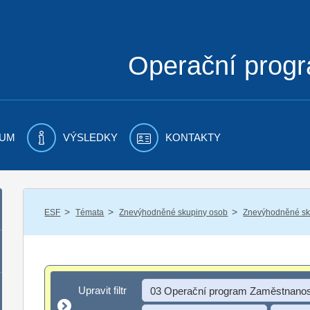
Operační prog
UM
VÝSLEDKY
KONTAKTY
/
/
/
ESF
Témata
Znevýhodněné skupiny osob
Znevýhodněné sku
Upravit filtr
Upravit filtr
03 Operační program Zaměstnanos