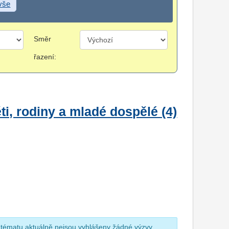
 vše
Směr
řazení:
i, rodiny a mladé dospělé (4)
 tématu aktuálně nejsou vyhlášeny žádné výzvy.