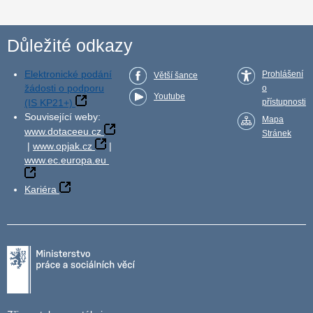
Důležité odkazy
Elektronické podání
Prohlášení
Větší šance
žádosti o podporu
o
Youtube
(IS KP21+)
přístupnosti
Související weby:
Mapa
www.dotaceeu.cz
Stránek
|
www.opjak.cz
|
www.ec.europa.eu
Kariéra