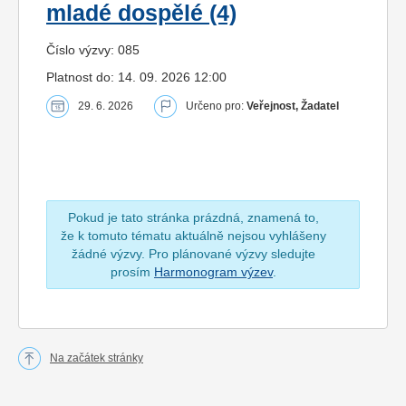
mladé dospělé (4)
Číslo výzvy: 085
Platnost do: 14. 09. 2026 12:00
29. 6. 2026
Určeno pro:
Veřejnost, Žadatel
Pokud je tato stránka prázdná, znamená to,
že k tomuto tématu aktuálně nejsou vyhlášeny
žádné výzvy. Pro plánované výzvy sledujte
prosím
Harmonogram výzev
.
Na začátek stránky