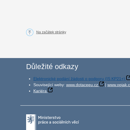
Na začátek stránky
Důležité odkazy
Elektronické podání žádosti o podporu (IS KP21+)
Související weby:
www.dotaceeu.cz
|
www.opjak.c
Kariéra