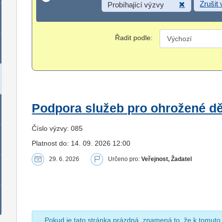
Zrušit
Probíhající výzvy
Řadit podle:
Podpora služeb pro ohrožené dět
Číslo výzvy: 085
Platnost do: 14. 09. 2026 12:00
29. 6. 2026
Určeno pro:
Veřejnost, Žadatel
Pokud je tato stránka prázdná, znamená to, že k tomuto