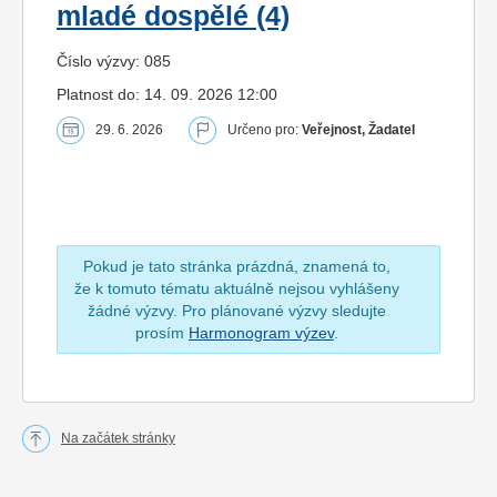
mladé dospělé (4)
Číslo výzvy: 085
Platnost do: 14. 09. 2026 12:00
29. 6. 2026
Určeno pro:
Veřejnost, Žadatel
Pokud je tato stránka prázdná, znamená to,
že k tomuto tématu aktuálně nejsou vyhlášeny
žádné výzvy. Pro plánované výzvy sledujte
prosím
Harmonogram výzev
.
Na začátek stránky