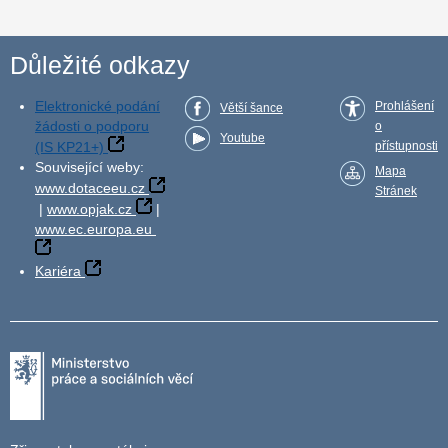
Důležité odkazy
Elektronické podání
Prohlášení
Větší šance
žádosti o podporu
o
Youtube
(IS KP21+)
přístupnosti
Související weby:
Mapa
www.dotaceeu.cz
Stránek
|
www.opjak.cz
|
www.ec.europa.eu
Kariéra