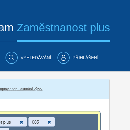
ram
Zaměstnanost plus
VYHLEDÁVÁNÍ
PŘIHLÁŠENÍ
piny osob - aktuální výzvy
t plus
085