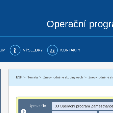
Operační prog
UM
VÝSLEDKY
KONTAKTY
/
/
/
ESF
Témata
Znevýhodněné skupiny osob
Znevýhodněné sku
Upravit filtr
Upravit filtr
03 Operační program Zaměstnanos