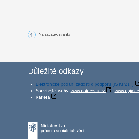
Na začátek stránky
Důležité odkazy
Elektronické podání žádosti o podporu (IS KP21+)
Související weby:
www.dotaceeu.cz
|
www.opjak.c
Kariéra