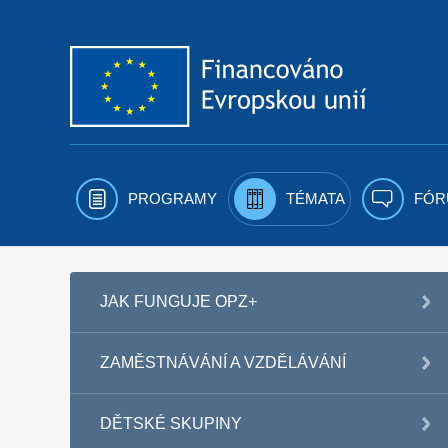
Přejít k obsahu
PROGRAMY
TÉMATA
FÓR
JAK FUNGUJE OPZ+
ZAMĚSTNÁVÁNÍ A VZDĚLÁVÁNÍ
DĚTSKÉ SKUPINY