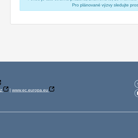
Pro plánované výzvy sledujte pr
z
|
www.ec.europa.eu