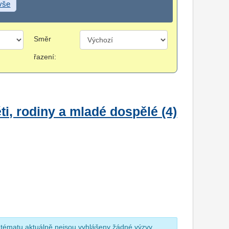
 vše
Směr
řazení:
i, rodiny a mladé dospělé (4)
 tématu aktuálně nejsou vyhlášeny žádné výzvy.