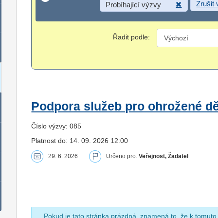
Zrušit
Probíhající výzvy
Řadit podle:
Podpora služeb pro ohrožené dět
Číslo výzvy: 085
Platnost do: 14. 09. 2026 12:00
29. 6. 2026
Určeno pro:
Veřejnost, Žadatel
Pokud je tato stránka prázdná, znamená to, že k tomuto