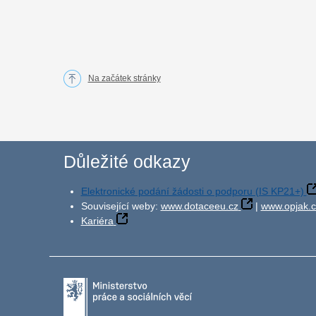
Na začátek stránky
Důležité odkazy
Elektronické podání žádosti o podporu (IS KP21+)
Související weby:
www.dotaceeu.cz
|
www.opjak.c
Kariéra