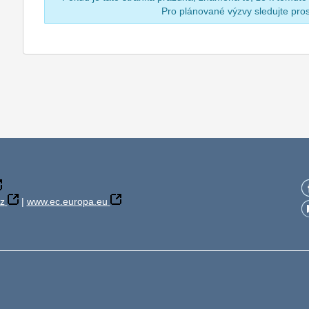
Pro plánované výzvy sledujte pr
z
|
www.ec.europa.eu