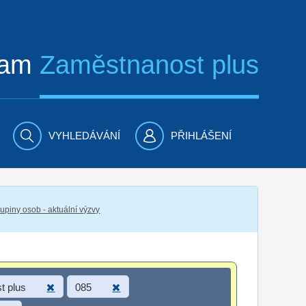
ram
Zaměstnanost plus
VYHLEDÁVÁNÍ
PŘIHLÁŠENÍ
piny osob - aktuální výzvy
t plus
085