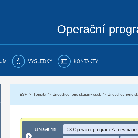
Operační prog
UM
VÝSLEDKY
KONTAKTY
/
/
/
ESF
Témata
Znevýhodněné skupiny osob
Znevýhodněné sku
Upravit filtr
Upravit filtr
03 Operační program Zaměstnanos