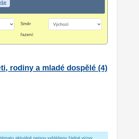
 vše
Směr
řazení:
i, rodiny a mladé dospělé (4)
 tématu aktuálně nejsou vyhlášeny žádné výzvy.