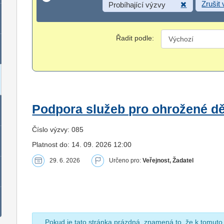
Zrušit
Probíhající výzvy
Řadit podle:
Podpora služeb pro ohrožené dět
Číslo výzvy: 085
Platnost do: 14. 09. 2026 12:00
29. 6. 2026
Určeno pro:
Veřejnost, Žadatel
Pokud je tato stránka prázdná, znamená to, že k tomuto