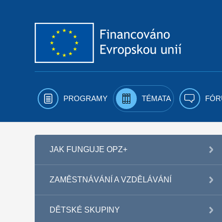
Přejít k obsahu
PROGRAMY
TÉMATA
FÓR
JAK FUNGUJE OPZ+
ZAMĚSTNÁVÁNÍ A VZDĚLÁVÁNÍ
DĚTSKÉ SKUPINY