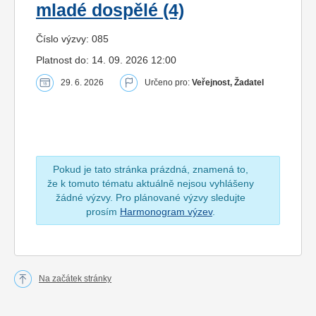
mladé dospělé (4)
Číslo výzvy: 085
Platnost do: 14. 09. 2026 12:00
29. 6. 2026
Určeno pro:
Veřejnost, Žadatel
Pokud je tato stránka prázdná, znamená to,
že k tomuto tématu aktuálně nejsou vyhlášeny
žádné výzvy. Pro plánované výzvy sledujte
prosím
Harmonogram výzev
.
Na začátek stránky