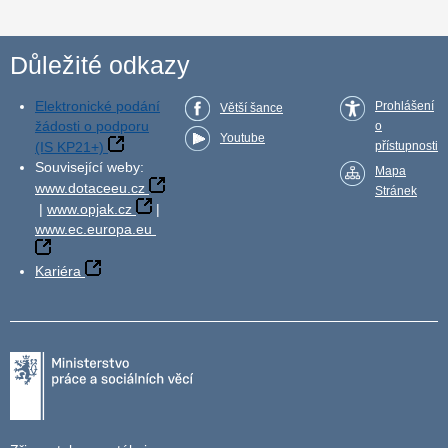
Důležité odkazy
Elektronické podání
Prohlášení
Větší šance
žádosti o podporu
o
Youtube
(IS KP21+)
přístupnosti
Související weby:
Mapa
www.dotaceeu.cz
Stránek
|
www.opjak.cz
|
www.ec.europa.eu
Kariéra