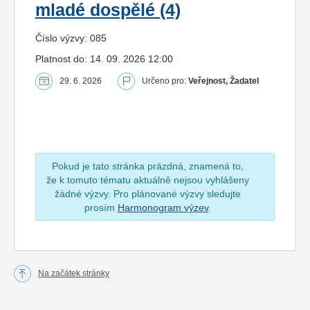
mladé dospělé (4)
Číslo výzvy: 085
Platnost do: 14. 09. 2026 12:00
29. 6. 2026
Určeno pro:
Veřejnost, Žadatel
Pokud je tato stránka prázdná, znamená to,
že k tomuto tématu aktuálně nejsou vyhlášeny
žádné výzvy. Pro plánované výzvy sledujte
prosím
Harmonogram výzev
.
Na začátek stránky