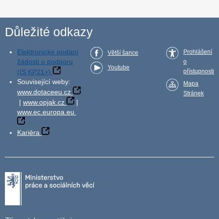
Důležité odkazy
Elektronické podání
Prohlášení
Větší šance
žádosti o podporu
o
Youtube
(IS KP21+)
přístupnosti
Související weby:
Mapa
www.dotaceeu.cz
Stránek
|
www.opjak.cz
|
www.ec.europa.eu
Kariéra