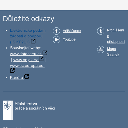
Důležité odkazy
Elektronické podání
Prohlášení
Větší šance
žádosti o podporu
o
Youtube
(IS KP21+)
přístupnosti
Související weby:
Mapa
www.dotaceeu.cz
Stránek
|
www.opjak.cz
|
www.ec.europa.eu
Kariéra