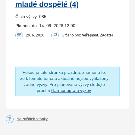
mladé dospělé (4)
Číslo výzvy: 085
Platnost do: 14. 09. 2026 12:00
29. 6. 2026
Určeno pro:
Veřejnost, Žadatel
Pokud je tato stránka prázdná, znamená to,
že k tomuto tématu aktuálně nejsou vyhlášeny
žádné výzvy. Pro plánované výzvy sledujte
prosím
Harmonogram výzev
.
Na začátek stránky