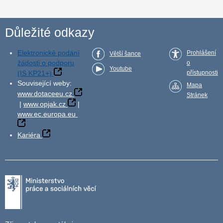
Důležité odkazy
Elektronické podání
Prohlášení
Větší šance
žádosti o podporu
o
Youtube
(IS KP21+)
přístupnosti
Související weby:
Mapa
www.dotaceeu.cz
Stránek
|
www.opjak.cz
|
www.ec.europa.eu
Kariéra