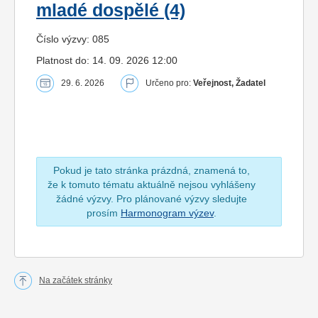
mladé dospělé (4)
Číslo výzvy: 085
Platnost do: 14. 09. 2026 12:00
29. 6. 2026
Určeno pro:
Veřejnost, Žadatel
Pokud je tato stránka prázdná, znamená to,
že k tomuto tématu aktuálně nejsou vyhlášeny
žádné výzvy. Pro plánované výzvy sledujte
prosím
Harmonogram výzev
.
Na začátek stránky