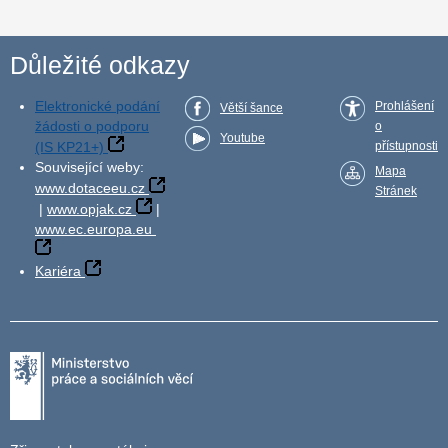
Důležité odkazy
Elektronické podání
Prohlášení
Větší šance
žádosti o podporu
o
Youtube
(IS KP21+)
přístupnosti
Související weby:
Mapa
www.dotaceeu.cz
Stránek
|
www.opjak.cz
|
www.ec.europa.eu
Kariéra