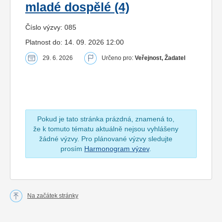
mladé dospělé (4)
Číslo výzvy: 085
Platnost do: 14. 09. 2026 12:00
29. 6. 2026
Určeno pro:
Veřejnost, Žadatel
Pokud je tato stránka prázdná, znamená to,
že k tomuto tématu aktuálně nejsou vyhlášeny
žádné výzvy. Pro plánované výzvy sledujte
prosím
Harmonogram výzev
.
Na začátek stránky