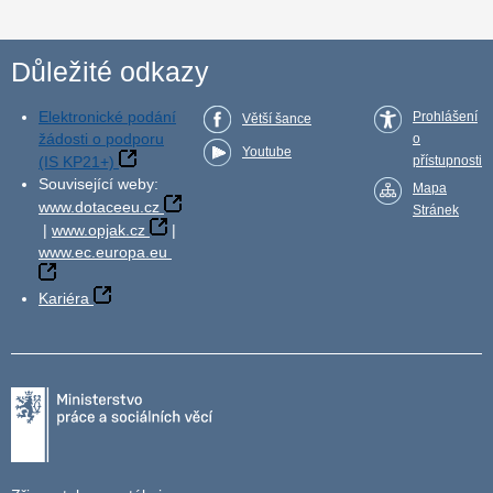
Důležité odkazy
Elektronické podání
Prohlášení
Větší šance
žádosti o podporu
o
Youtube
(IS KP21+)
přístupnosti
Související weby:
Mapa
www.dotaceeu.cz
Stránek
|
www.opjak.cz
|
www.ec.europa.eu
Kariéra