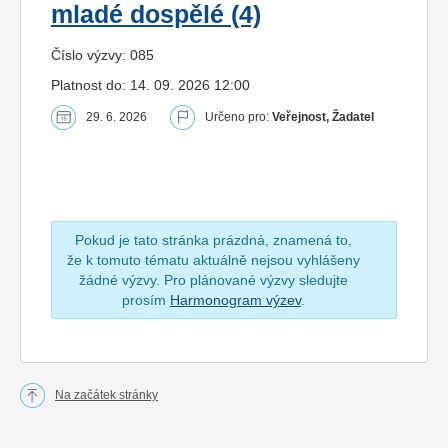
mladé dospělé (4)
Číslo výzvy: 085
Platnost do: 14. 09. 2026 12:00
29. 6. 2026
Určeno pro:
Veřejnost, Žadatel
Pokud je tato stránka prázdná, znamená to,
že k tomuto tématu aktuálně nejsou vyhlášeny
žádné výzvy. Pro plánované výzvy sledujte
prosím
Harmonogram výzev
.
Na začátek stránky