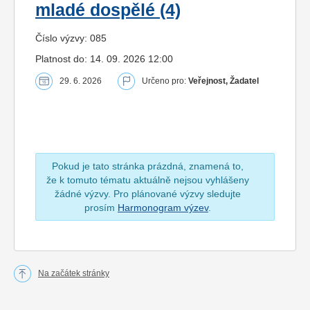
mladé dospělé (4)
Číslo výzvy: 085
Platnost do: 14. 09. 2026 12:00
29. 6. 2026
Určeno pro:
Veřejnost, Žadatel
Pokud je tato stránka prázdná, znamená to,
že k tomuto tématu aktuálně nejsou vyhlášeny
žádné výzvy. Pro plánované výzvy sledujte
prosím
Harmonogram výzev
.
Na začátek stránky