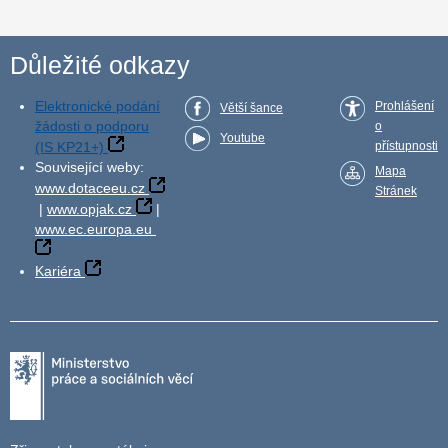
Důležité odkazy
Elektronické podání
Prohlášení
Větší šance
žádosti o podporu
o
Youtube
(IS KP21+)
přístupnosti
Související weby:
Mapa
www.dotaceeu.cz
Stránek
|
www.opjak.cz
|
www.ec.europa.eu
Kariéra