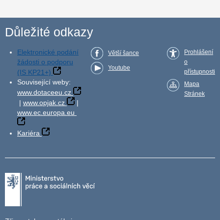
Důležité odkazy
Elektronické podání
Prohlášení
Větší šance
žádosti o podporu
o
Youtube
(IS KP21+)
přístupnosti
Související weby:
Mapa
www.dotaceeu.cz
Stránek
|
www.opjak.cz
|
www.ec.europa.eu
Kariéra