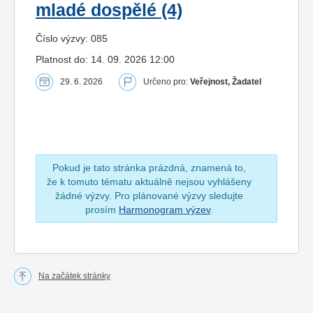
mladé dospělé (4)
Číslo výzvy: 085
Platnost do: 14. 09. 2026 12:00
29. 6. 2026
Určeno pro:
Veřejnost, Žadatel
Pokud je tato stránka prázdná, znamená to,
že k tomuto tématu aktuálně nejsou vyhlášeny
žádné výzvy. Pro plánované výzvy sledujte
prosím
Harmonogram výzev
.
Na začátek stránky