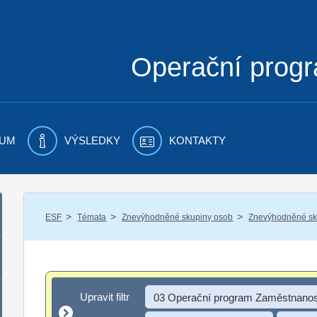
Operační prog
UM
VÝSLEDKY
KONTAKTY
/
/
/
ESF
Témata
Znevýhodněné skupiny osob
Znevýhodněné sku
Upravit filtr
Upravit filtr
03 Operační program Zaměstnanos