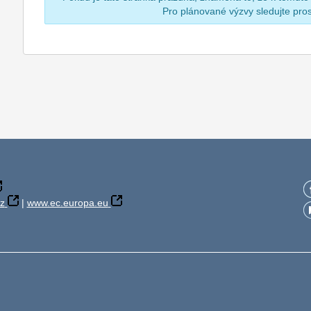
Pro plánované výzvy sledujte pr
z
|
www.ec.europa.eu