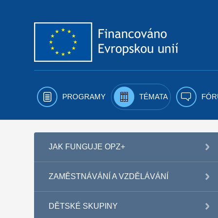
Přejít k obsahu
PROGRAMY
TÉMATA
FÓR
JAK FUNGUJE OPZ+
ZAMĚSTNÁVÁNÍ A VZDĚLÁVÁNÍ
DĚTSKÉ SKUPINY