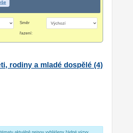
 vše
Směr
řazení:
i, rodiny a mladé dospělé (4)
 tématu aktuálně nejsou vyhlášeny žádné výzvy.