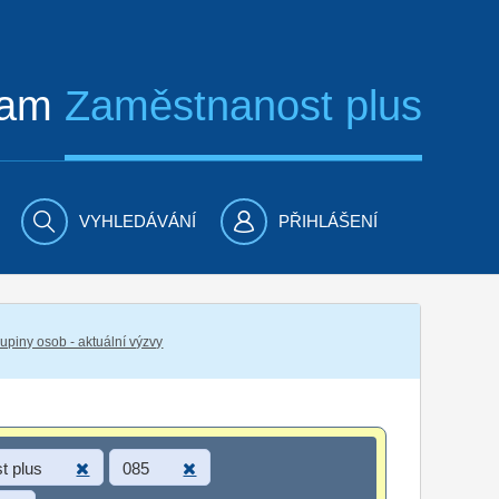
ram
Zaměstnanost plus
VYHLEDÁVÁNÍ
PŘIHLÁŠENÍ
piny osob - aktuální výzvy
t plus
085