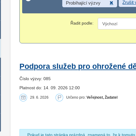
Zrušit
Probíhající výzvy
Řadit podle:
Podpora služeb pro ohrožené dět
Číslo výzvy: 085
Platnost do: 14. 09. 2026 12:00
29. 6. 2026
Určeno pro:
Veřejnost, Žadatel
Pokud je tato stránka prázdná, znamená to, že k tomuto