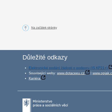
Na začátek stránky
Důležité odkazy
Elektronické podání žádosti o podporu (IS KP21+)
Související weby:
www.dotaceeu.cz
|
www.opjak.c
Kariéra