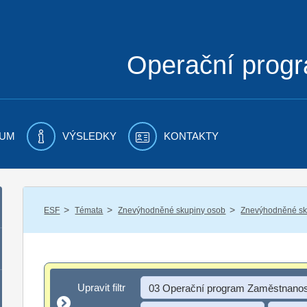
Operační prog
UM
VÝSLEDKY
KONTAKTY
/
/
/
ESF
Témata
Znevýhodněné skupiny osob
Znevýhodněné sku
Upravit filtr
Upravit filtr
03 Operační program Zaměstnanos