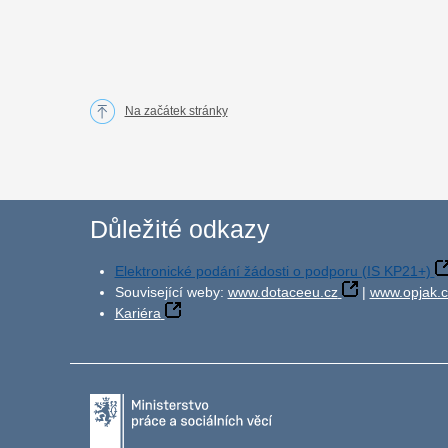
Na začátek stránky
Důležité odkazy
Elektronické podání žádosti o podporu (IS KP21+)
Související weby:
www.dotaceeu.cz
|
www.opjak.c
Kariéra