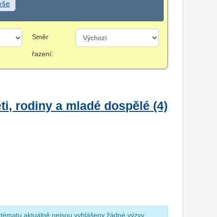
 vše
Směr
řazení:
i, rodiny a mladé dospělé (4)
 tématu aktuálně nejsou vyhlášeny žádné výzvy.