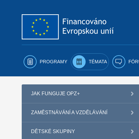
Přejít k obsahu
PROGRAMY
TÉMATA
FÓR
JAK FUNGUJE OPZ+
ZAMĚSTNÁVÁNÍ A VZDĚLÁVÁNÍ
DĚTSKÉ SKUPINY