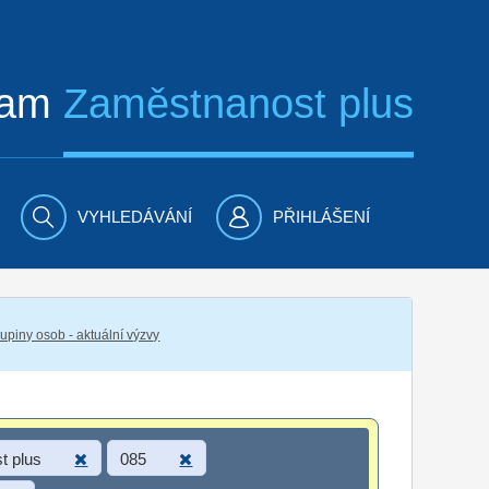
ram
Zaměstnanost plus
VYHLEDÁVÁNÍ
PŘIHLÁŠENÍ
piny osob - aktuální výzvy
t plus
085