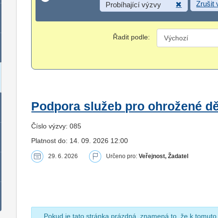
Zrušit
Probíhající výzvy
Řadit podle:
Podpora služeb pro ohrožené dět
Číslo výzvy: 085
Platnost do: 14. 09. 2026 12:00
29. 6. 2026
Určeno pro:
Veřejnost, Žadatel
Pokud je tato stránka prázdná, znamená to, že k tomuto