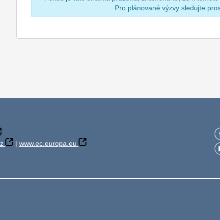
Pro plánované výzvy sledujte pr
z
|
www.ec.europa.eu