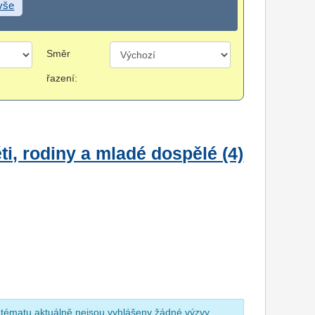
 vše
Směr
řazení:
i, rodiny a mladé dospělé (4)
 tématu aktuálně nejsou vyhlášeny žádné výzvy.