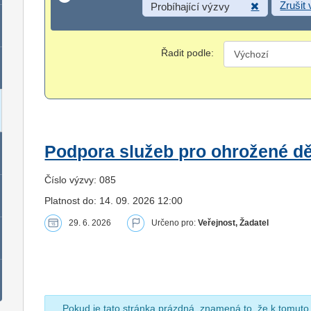
Zrušit
Probíhající výzvy
Řadit podle:
Podpora služeb pro ohrožené dět
Číslo výzvy: 085
Platnost do: 14. 09. 2026 12:00
29. 6. 2026
Určeno pro:
Veřejnost, Žadatel
Pokud je tato stránka prázdná, znamená to, že k tomuto