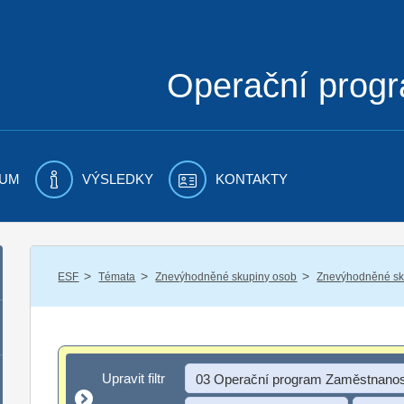
Operační prog
UM
VÝSLEDKY
KONTAKTY
/
/
/
ESF
Témata
Znevýhodněné skupiny osob
Znevýhodněné sku
Upravit filtr
Upravit filtr
03 Operační program Zaměstnanos