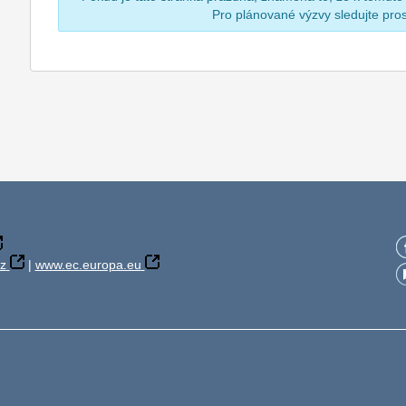
Pro plánované výzvy sledujte pr
z
|
www.ec.europa.eu