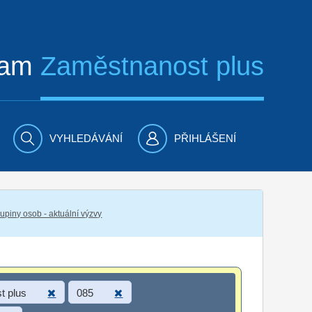
ram
Zaměstnanost plus
VYHLEDÁVÁNÍ
PŘIHLÁŠENÍ
piny osob - aktuální výzvy
t plus
085