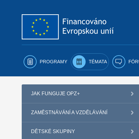
Přejít k obsahu
PROGRAMY
TÉMATA
FÓR
JAK FUNGUJE OPZ+
ZAMĚSTNÁVÁNÍ A VZDĚLÁVÁNÍ
DĚTSKÉ SKUPINY