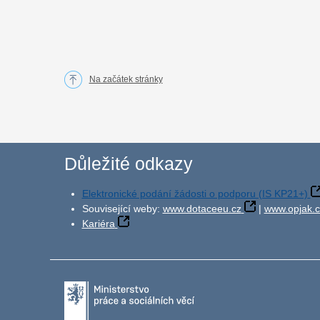
Na začátek stránky
Důležité odkazy
Elektronické podání žádosti o podporu (IS KP21+)
Související weby:
www.dotaceeu.cz
|
www.opjak.c
Kariéra