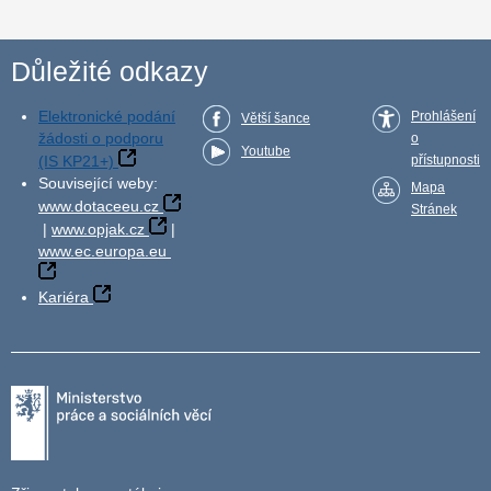
Důležité odkazy
Elektronické podání
Prohlášení
Větší šance
žádosti o podporu
o
Youtube
(IS KP21+)
přístupnosti
Související weby:
Mapa
www.dotaceeu.cz
Stránek
|
www.opjak.cz
|
www.ec.europa.eu
Kariéra