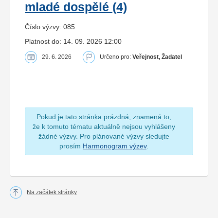
mladé dospělé (4)
Číslo výzvy: 085
Platnost do: 14. 09. 2026 12:00
29. 6. 2026
Určeno pro:
Veřejnost, Žadatel
Pokud je tato stránka prázdná, znamená to,
že k tomuto tématu aktuálně nejsou vyhlášeny
žádné výzvy. Pro plánované výzvy sledujte
prosím
Harmonogram výzev
.
Na začátek stránky