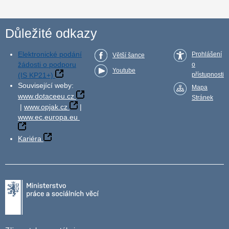
Důležité odkazy
Elektronické podání
Prohlášení
Větší šance
žádosti o podporu
o
Youtube
(IS KP21+)
přístupnosti
Související weby:
Mapa
www.dotaceeu.cz
Stránek
|
www.opjak.cz
|
www.ec.europa.eu
Kariéra