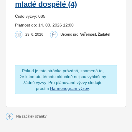
mladé dospělé (4)
Číslo výzvy: 085
Platnost do: 14. 09. 2026 12:00
29. 6. 2026
Určeno pro:
Veřejnost, Žadatel
Pokud je tato stránka prázdná, znamená to,
že k tomuto tématu aktuálně nejsou vyhlášeny
žádné výzvy. Pro plánované výzvy sledujte
prosím
Harmonogram výzev
.
Na začátek stránky