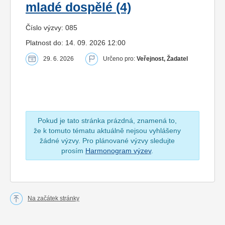
mladé dospělé (4)
Číslo výzvy: 085
Platnost do: 14. 09. 2026 12:00
29. 6. 2026
Určeno pro:
Veřejnost, Žadatel
Pokud je tato stránka prázdná, znamená to,
že k tomuto tématu aktuálně nejsou vyhlášeny
žádné výzvy. Pro plánované výzvy sledujte
prosím
Harmonogram výzev
.
Na začátek stránky