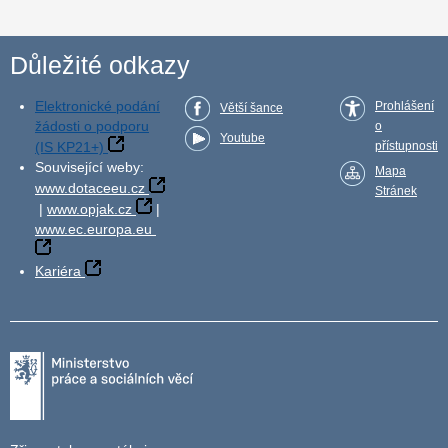
Důležité odkazy
Elektronické podání
Prohlášení
Větší šance
žádosti o podporu
o
Youtube
(IS KP21+)
přístupnosti
Související weby:
Mapa
www.dotaceeu.cz
Stránek
|
www.opjak.cz
|
www.ec.europa.eu
Kariéra