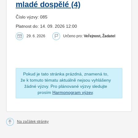
mladé dospělé (4)
Číslo výzvy: 085
Platnost do: 14. 09. 2026 12:00
29. 6. 2026
Určeno pro:
Veřejnost, Žadatel
Pokud je tato stránka prázdná, znamená to,
že k tomuto tématu aktuálně nejsou vyhlášeny
žádné výzvy. Pro plánované výzvy sledujte
prosím
Harmonogram výzev
.
Na začátek stránky