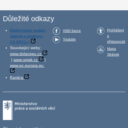
Důležité odkazy
Elektronické podání
Prohlášení
Větší šance
žádosti o podporu
o
Youtube
(IS KP21+)
přístupnosti
Související weby:
Mapa
www.dotaceeu.cz
Stránek
|
www.opjak.cz
|
www.ec.europa.eu
Kariéra