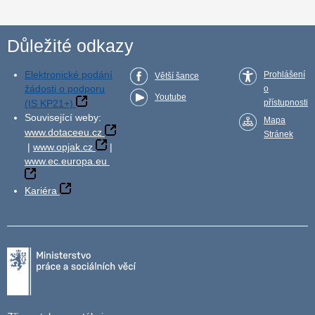
Důležité odkazy
Elektronické podání
Prohlášení
Větší šance
žádosti o podporu
o
Youtube
(IS KP21+)
přístupnosti
Související weby:
Mapa
www.dotaceeu.cz
Stránek
|
www.opjak.cz
|
www.ec.europa.eu
Kariéra