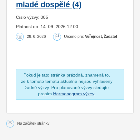
mladé dospělé (4)
Číslo výzvy: 085
Platnost do: 14. 09. 2026 12:00
29. 6. 2026
Určeno pro:
Veřejnost, Žadatel
Pokud je tato stránka prázdná, znamená to,
že k tomuto tématu aktuálně nejsou vyhlášeny
žádné výzvy. Pro plánované výzvy sledujte
prosím
Harmonogram výzev
.
Na začátek stránky