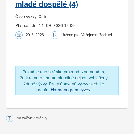
mladé dospělé (4)
Číslo výzvy: 085
Platnost do: 14. 09. 2026 12:00
29. 6. 2026
Určeno pro:
Veřejnost, Žadatel
Pokud je tato stránka prázdná, znamená to,
že k tomuto tématu aktuálně nejsou vyhlášeny
žádné výzvy. Pro plánované výzvy sledujte
prosím
Harmonogram výzev
.
Na začátek stránky