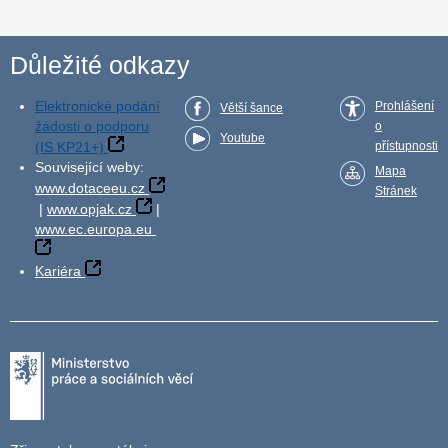
Důležité odkazy
Elektronické podání
Prohlášení
Větší šance
žádosti o podporu
o
Youtube
(IS KP21+)
přístupnosti
Související weby:
Mapa
www.dotaceeu.cz
Stránek
|
www.opjak.cz
|
www.ec.europa.eu
Kariéra