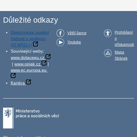
Důležité odkazy
Elektronické podání
Prohlášení
Větší šance
žádosti o podporu
o
Youtube
(IS KP21+)
přístupnosti
Související weby:
Mapa
www.dotaceeu.cz
Stránek
|
www.opjak.cz
|
www.ec.europa.eu
Kariéra