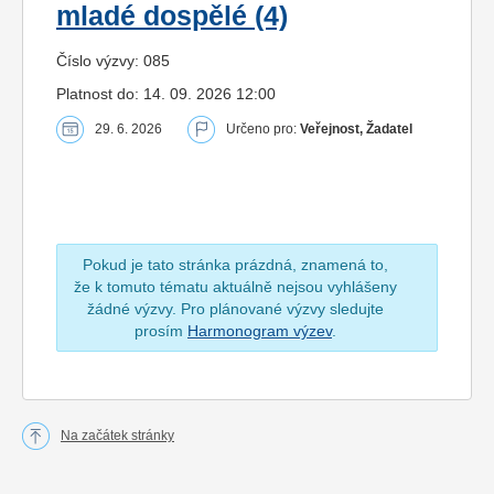
mladé dospělé (4)
Číslo výzvy: 085
Platnost do: 14. 09. 2026 12:00
29. 6. 2026
Určeno pro:
Veřejnost, Žadatel
Pokud je tato stránka prázdná, znamená to,
že k tomuto tématu aktuálně nejsou vyhlášeny
žádné výzvy. Pro plánované výzvy sledujte
prosím
Harmonogram výzev
.
Na začátek stránky