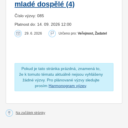
mladé dospělé (4)
Číslo výzvy: 085
Platnost do: 14. 09. 2026 12:00
29. 6. 2026
Určeno pro:
Veřejnost, Žadatel
Pokud je tato stránka prázdná, znamená to,
že k tomuto tématu aktuálně nejsou vyhlášeny
žádné výzvy. Pro plánované výzvy sledujte
prosím
Harmonogram výzev
.
Na začátek stránky