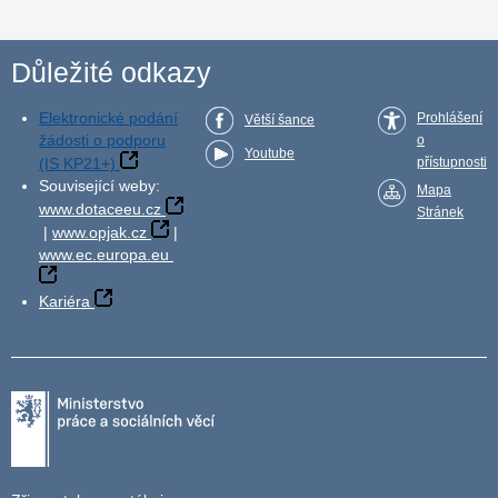
Důležité odkazy
Elektronické podání
Prohlášení
Větší šance
žádosti o podporu
o
Youtube
(IS KP21+)
přístupnosti
Související weby:
Mapa
www.dotaceeu.cz
Stránek
|
www.opjak.cz
|
www.ec.europa.eu
Kariéra