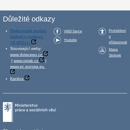
Důležité odkazy
Elektronické podání
Prohlášení
Větší šance
žádosti o podporu
o
Youtube
(IS KP21+)
přístupnosti
Související weby:
Mapa
www.dotaceeu.cz
Stránek
|
www.opjak.cz
|
www.ec.europa.eu
Kariéra