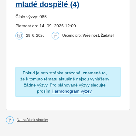
mladé dospělé (4)
Číslo výzvy: 085
Platnost do: 14. 09. 2026 12:00
29. 6. 2026
Určeno pro:
Veřejnost, Žadatel
Pokud je tato stránka prázdná, znamená to,
že k tomuto tématu aktuálně nejsou vyhlášeny
žádné výzvy. Pro plánované výzvy sledujte
prosím
Harmonogram výzev
.
Na začátek stránky