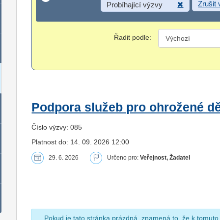
Zrušit
Probíhající výzvy
Řadit podle:
Podpora služeb pro ohrožené dět
Číslo výzvy: 085
Platnost do: 14. 09. 2026 12:00
29. 6. 2026
Určeno pro:
Veřejnost, Žadatel
Pokud je tato stránka prázdná, znamená to, že k tomuto