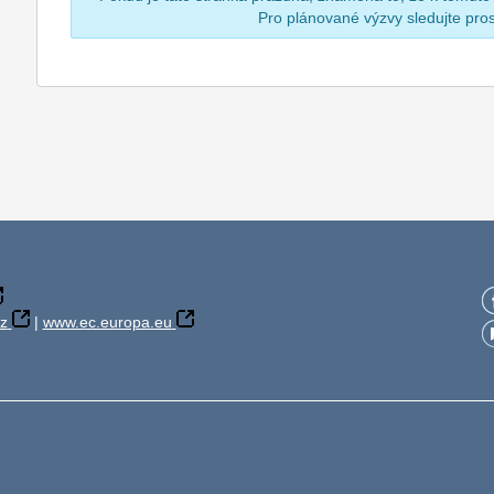
Pro plánované výzvy sledujte pr
z
|
www.ec.europa.eu