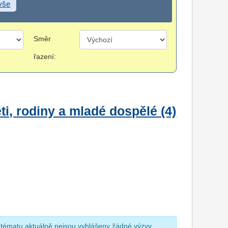
 vše
Směr
řazení:
i, rodiny a mladé dospělé (4)
 tématu aktuálně nejsou vyhlášeny žádné výzvy.