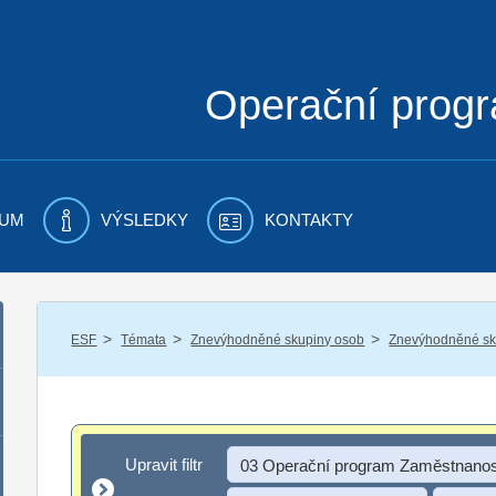
Operační prog
UM
VÝSLEDKY
KONTAKTY
/
/
/
ESF
Témata
Znevýhodněné skupiny osob
Znevýhodněné sku
Upravit filtr
Upravit filtr
03 Operační program Zaměstnanos