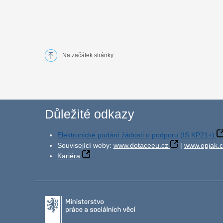
Na začátek stránky
Důležité odkazy
Elektronické podání žádosti o podporu (IS KP21+)
Související weby:
www.dotaceeu.cz
|
www.opjak.c
Kariéra