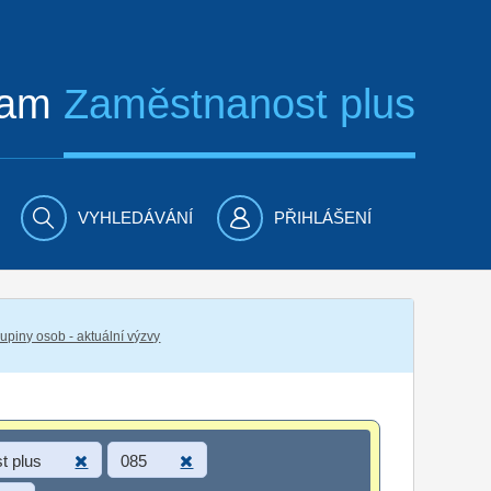
ram
Zaměstnanost plus
VYHLEDÁVÁNÍ
PŘIHLÁŠENÍ
piny osob - aktuální výzvy
t plus
085