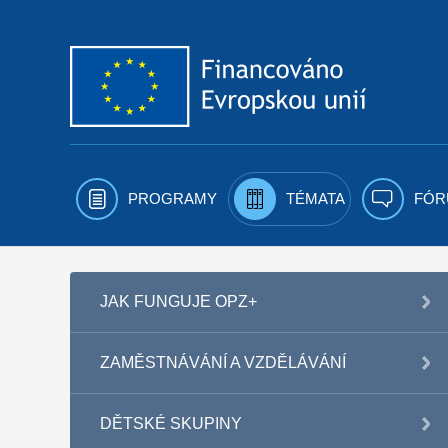
Přejít k obsahu
PROGRAMY
TÉMATA
FÓR
JAK FUNGUJE OPZ+
ZAMĚSTNÁVÁNÍ A VZDĚLÁVÁNÍ
DĚTSKÉ SKUPINY