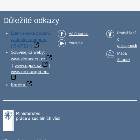
Důležité odkazy
Elektronické podání
Prohlášení
Větší šance
žádosti o podporu
o
Youtube
(IS KP21+)
přístupnosti
Související weby:
Mapa
www.dotaceeu.cz
Stránek
|
www.opjak.cz
|
www.ec.europa.eu
Kariéra