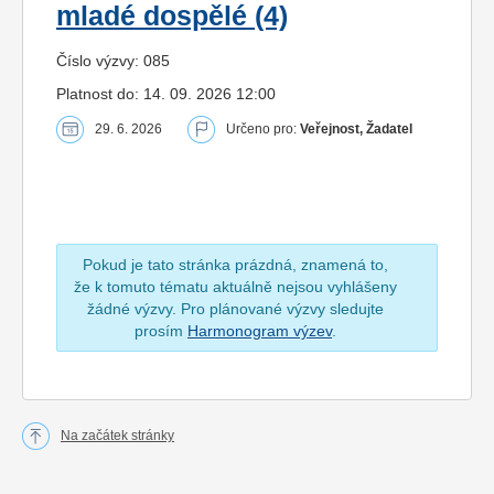
mladé dospělé (4)
Číslo výzvy: 085
Platnost do: 14. 09. 2026 12:00
29. 6. 2026
Určeno pro:
Veřejnost, Žadatel
Pokud je tato stránka prázdná, znamená to,
že k tomuto tématu aktuálně nejsou vyhlášeny
žádné výzvy. Pro plánované výzvy sledujte
prosím
Harmonogram výzev
.
Na začátek stránky