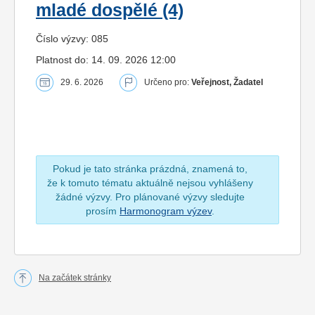
mladé dospělé (4)
Číslo výzvy: 085
Platnost do: 14. 09. 2026 12:00
29. 6. 2026
Určeno pro:
Veřejnost, Žadatel
Pokud je tato stránka prázdná, znamená to,
že k tomuto tématu aktuálně nejsou vyhlášeny
žádné výzvy. Pro plánované výzvy sledujte
prosím
Harmonogram výzev
.
Na začátek stránky