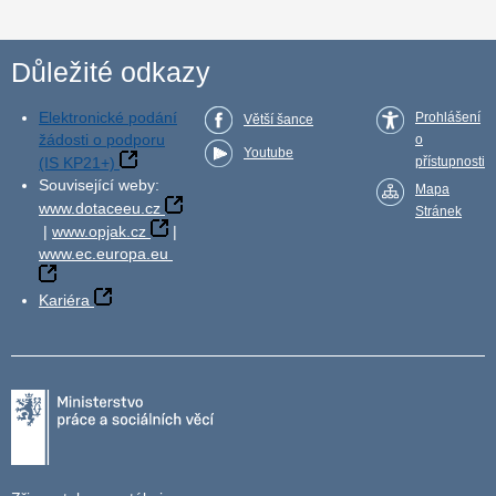
Důležité odkazy
Elektronické podání
Prohlášení
Větší šance
žádosti o podporu
o
Youtube
(IS KP21+)
přístupnosti
Související weby:
Mapa
www.dotaceeu.cz
Stránek
|
www.opjak.cz
|
www.ec.europa.eu
Kariéra