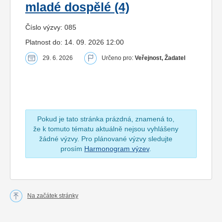
mladé dospělé (4)
Číslo výzvy: 085
Platnost do: 14. 09. 2026 12:00
29. 6. 2026
Určeno pro:
Veřejnost, Žadatel
Pokud je tato stránka prázdná, znamená to,
že k tomuto tématu aktuálně nejsou vyhlášeny
žádné výzvy. Pro plánované výzvy sledujte
prosím
Harmonogram výzev
.
Na začátek stránky