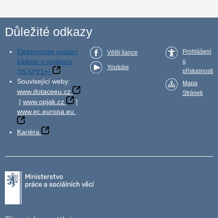
Důležité odkazy
Elektronické podání
Prohlášení
Větší šance
žádosti o podporu
o
Youtube
(IS KP21+)
přístupnosti
Související weby:
Mapa
www.dotaceeu.cz
Stránek
|
www.opjak.cz
|
www.ec.europa.eu
Kariéra