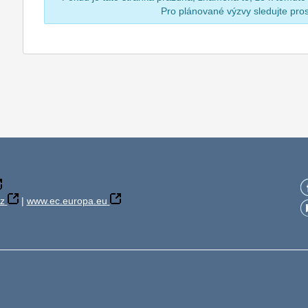
Pro plánované výzvy sledujte pr
z
|
www.ec.europa.eu