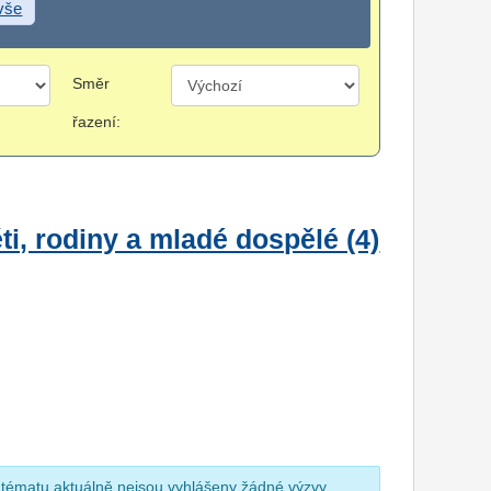
 vše
Směr
řazení:
i, rodiny a mladé dospělé (4)
 tématu aktuálně nejsou vyhlášeny žádné výzvy.