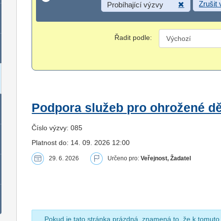
Zrušit
Probíhající výzvy
Řadit podle:
Podpora služeb pro ohrožené dět
Číslo výzvy: 085
Platnost do: 14. 09. 2026 12:00
29. 6. 2026
Určeno pro:
Veřejnost, Žadatel
Pokud je tato stránka prázdná, znamená to, že k tomuto