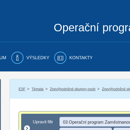
Operační prog
UM
VÝSLEDKY
KONTAKTY
/
/
/
ESF
Témata
Znevýhodněné skupiny osob
Znevýhodněné sku
Upravit filtr
Upravit filtr
03 Operační program Zaměstnanos