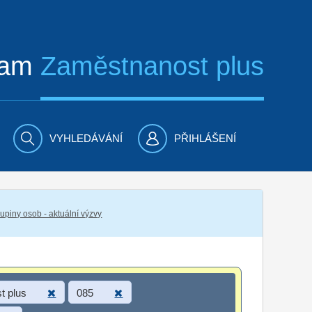
ram
Zaměstnanost plus
VYHLEDÁVÁNÍ
PŘIHLÁŠENÍ
piny osob - aktuální výzvy
t plus
085