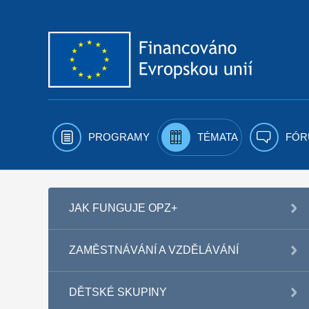
Přejít k obsahu
PROGRAMY
TÉMATA
FÓR
JAK FUNGUJE OPZ+
ZAMĚSTNÁVÁNÍ A VZDĚLÁVÁNÍ
DĚTSKÉ SKUPINY