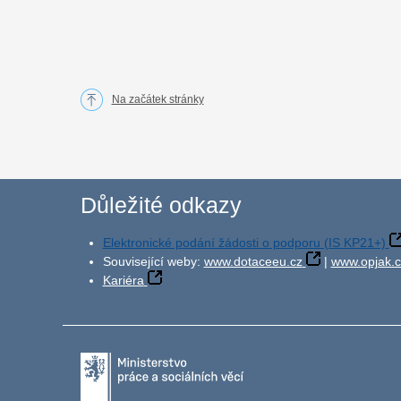
Na začátek stránky
Důležité odkazy
Elektronické podání žádosti o podporu (IS KP21+)
Související weby:
www.dotaceeu.cz
|
www.opjak.c
Kariéra