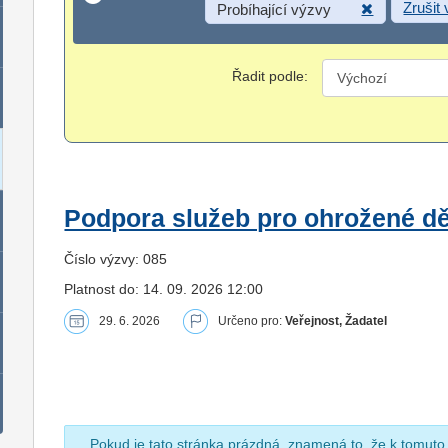
Zrušit
Probíhající výzvy
Řadit podle:
Podpora služeb pro ohrožené dět
Číslo výzvy: 085
Platnost do: 14. 09. 2026 12:00
29. 6. 2026
Určeno pro:
Veřejnost, Žadatel
Pokud je tato stránka prázdná, znamená to, že k tomuto