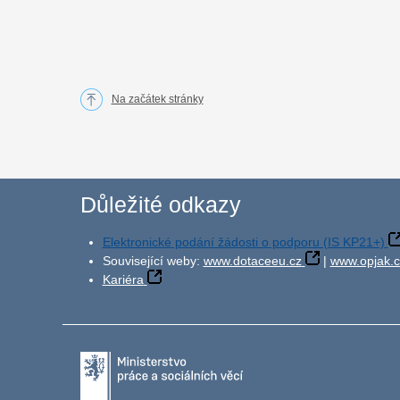
Na začátek stránky
Důležité odkazy
Elektronické podání žádosti o podporu (IS KP21+)
Související weby:
www.dotaceeu.cz
|
www.opjak.c
Kariéra