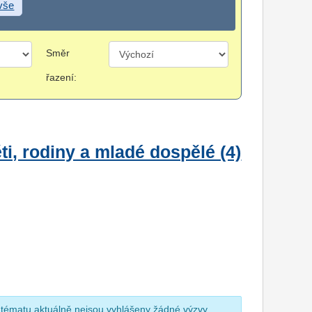
 vše
Směr
řazení:
i, rodiny a mladé dospělé (4)
 tématu aktuálně nejsou vyhlášeny žádné výzvy.