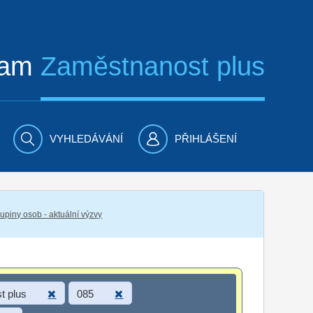
ram
Zaměstnanost plus
VYHLEDÁVÁNÍ
PŘIHLÁŠENÍ
piny osob - aktuální výzvy
t plus
085