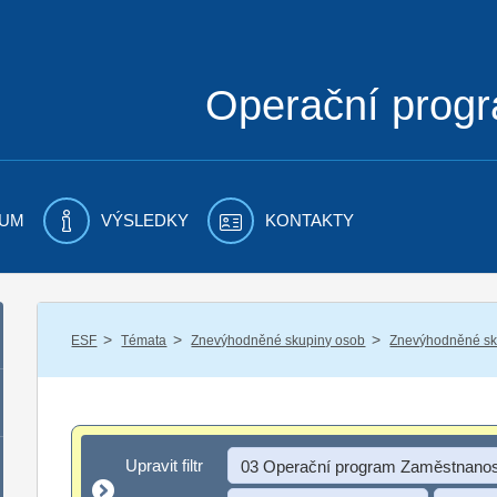
Operační prog
UM
VÝSLEDKY
KONTAKTY
/
/
/
ESF
Témata
Znevýhodněné skupiny osob
Znevýhodněné sku
Upravit filtr
Upravit filtr
03 Operační program Zaměstnanos