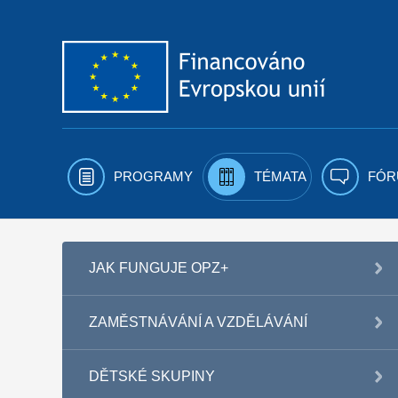
Přejít k obsahu
PROGRAMY
TÉMATA
FÓR
JAK FUNGUJE OPZ+
ZAMĚSTNÁVÁNÍ A VZDĚLÁVÁNÍ
DĚTSKÉ SKUPINY