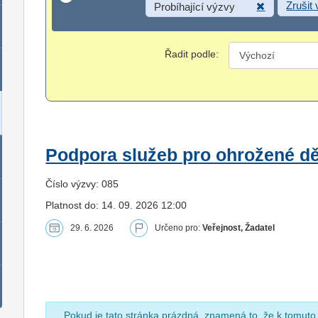
Zrušit
Probíhající výzvy
Řadit podle:
Podpora služeb pro ohrožené dět
Číslo výzvy: 085
Platnost do: 14. 09. 2026 12:00
29. 6. 2026
Určeno pro:
Veřejnost, Žadatel
Pokud je tato stránka prázdná, znamená to, že k tomuto