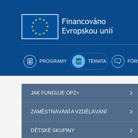
Přejít k obsahu
PROGRAMY
TÉMATA
FÓR
JAK FUNGUJE OPZ+
ZAMĚSTNÁVÁNÍ A VZDĚLÁVÁNÍ
DĚTSKÉ SKUPINY