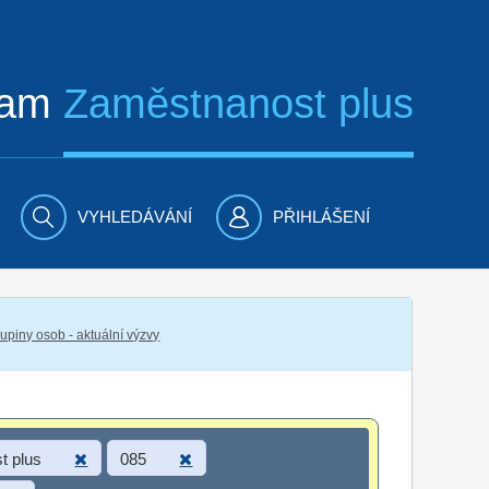
ram
Zaměstnanost plus
VYHLEDÁVÁNÍ
PŘIHLÁŠENÍ
piny osob - aktuální výzvy
t plus
085