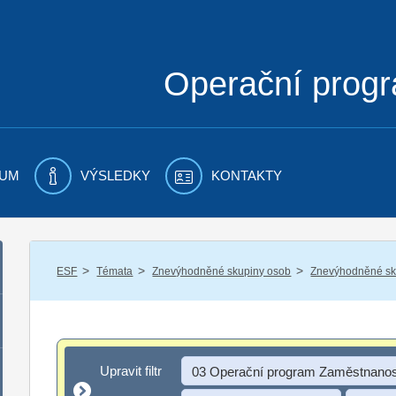
Operační prog
UM
VÝSLEDKY
KONTAKTY
/
/
/
ESF
Témata
Znevýhodněné skupiny osob
Znevýhodněné sku
Upravit filtr
Upravit filtr
03 Operační program Zaměstnanos