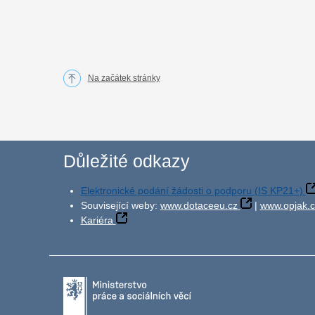
Na začátek stránky
Důležité odkazy
Elektronické podání žádosti o podporu (IS KP21+)
Související weby:
www.dotaceeu.cz
|
www.opjak.c
Kariéra