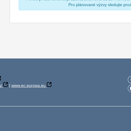
Pro plánované výzvy sledujte pr
z
|
www.ec.europa.eu