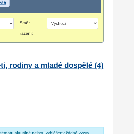
 vše
Směr
řazení:
i, rodiny a mladé dospělé (4)
 tématu aktuálně nejsou vyhlášeny žádné výzvy.