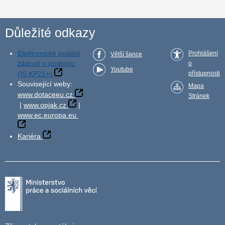
Důležité odkazy
Elektronické podání
Prohlášení
Větší šance
žádosti o podporu
o
Youtube
(IS KP21+)
přístupnosti
Související weby:
Mapa
www.dotaceeu.cz
Stránek
|
www.opjak.cz
|
www.ec.europa.eu
Kariéra