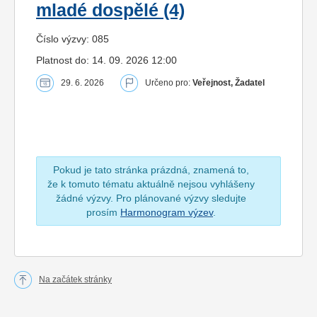
mladé dospělé (4)
Číslo výzvy: 085
Platnost do: 14. 09. 2026 12:00
29. 6. 2026
Určeno pro:
Veřejnost, Žadatel
Pokud je tato stránka prázdná, znamená to,
že k tomuto tématu aktuálně nejsou vyhlášeny
žádné výzvy. Pro plánované výzvy sledujte
prosím
Harmonogram výzev
.
Na začátek stránky