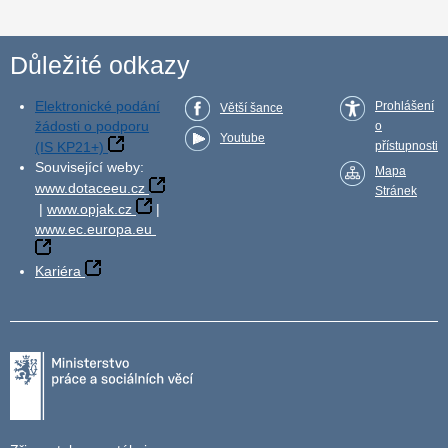
Důležité odkazy
Elektronické podání
Prohlášení
Větší šance
žádosti o podporu
o
Youtube
(IS KP21+)
přístupnosti
Související weby:
Mapa
www.dotaceeu.cz
Stránek
|
www.opjak.cz
|
www.ec.europa.eu
Kariéra