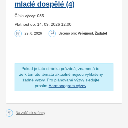
mladé dospělé (4)
Číslo výzvy: 085
Platnost do: 14. 09. 2026 12:00
29. 6. 2026
Určeno pro:
Veřejnost, Žadatel
Pokud je tato stránka prázdná, znamená to,
že k tomuto tématu aktuálně nejsou vyhlášeny
žádné výzvy. Pro plánované výzvy sledujte
prosím
Harmonogram výzev
.
Na začátek stránky