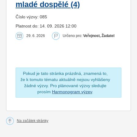
mladé dospělé (4)
Číslo výzvy: 085
Platnost do: 14. 09. 2026 12:00
29. 6. 2026
Určeno pro:
Veřejnost, Žadatel
Pokud je tato stránka prázdná, znamená to,
že k tomuto tématu aktuálně nejsou vyhlášeny
žádné výzvy. Pro plánované výzvy sledujte
prosím
Harmonogram výzev
.
Na začátek stránky