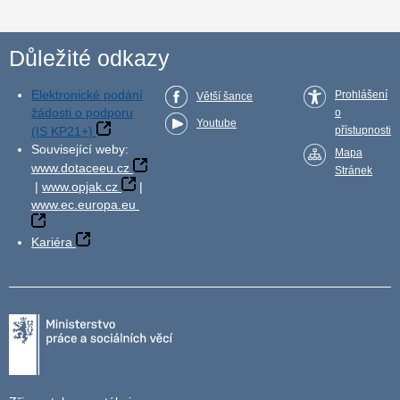
Důležité odkazy
Elektronické podání
Prohlášení
Větší šance
žádosti o podporu
o
Youtube
(IS KP21+)
přístupnosti
Související weby:
Mapa
www.dotaceeu.cz
Stránek
|
www.opjak.cz
|
www.ec.europa.eu
Kariéra