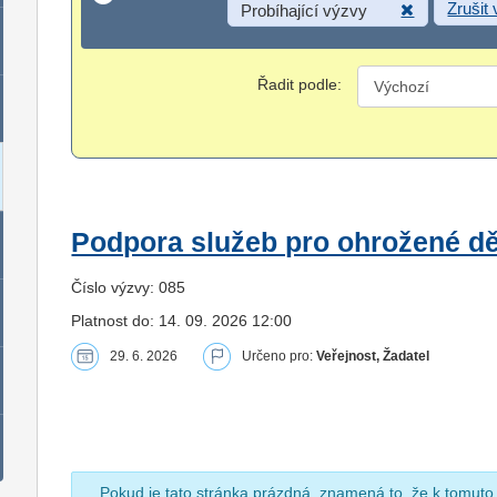
Zrušit
Probíhající výzvy
Řadit podle:
Podpora služeb pro ohrožené dět
Číslo výzvy: 085
Platnost do: 14. 09. 2026 12:00
29. 6. 2026
Určeno pro:
Veřejnost, Žadatel
Pokud je tato stránka prázdná, znamená to, že k tomuto