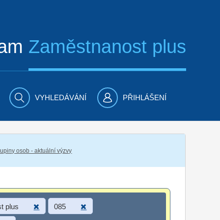
ram
Zaměstnanost plus
VYHLEDÁVÁNÍ
PŘIHLÁŠENÍ
piny osob - aktuální výzvy
t plus
085