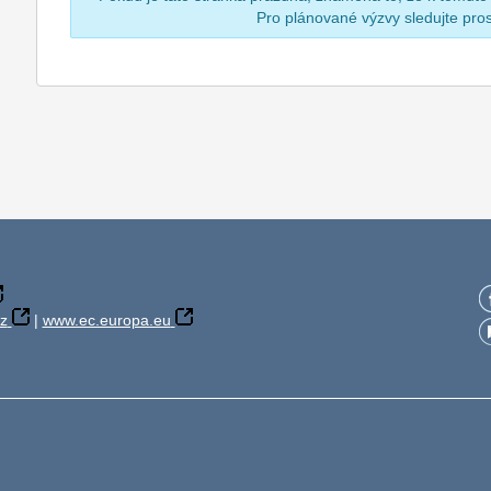
Pro plánované výzvy sledujte pr
z
|
www.ec.europa.eu