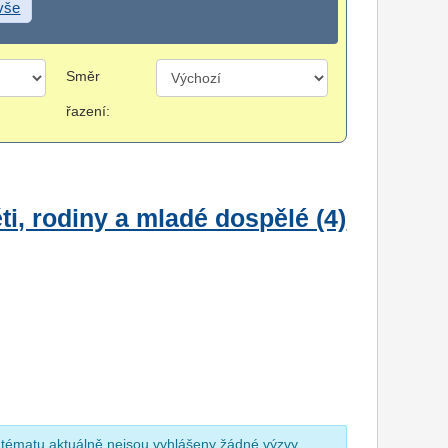
 vše
Směr
řazení:
i, rodiny a mladé dospělé (4)
 tématu aktuálně nejsou vyhlášeny žádné výzvy.