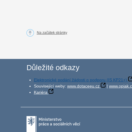
Na začátek stránky
Důležité odkazy
Elektronické podání žádosti o podporu (IS KP21+)
Související weby:
www.dotaceeu.cz
|
www.opjak.c
Kariéra