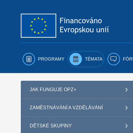
Přejít k obsahu
PROGRAMY
TÉMATA
FÓR
JAK FUNGUJE OPZ+
ZAMĚSTNÁVÁNÍ A VZDĚLÁVÁNÍ
DĚTSKÉ SKUPINY