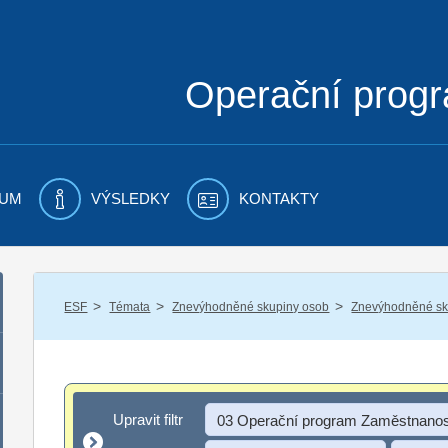
Operační prog
UM
VÝSLEDKY
KONTAKTY
/
/
/
ESF
Témata
Znevýhodněné skupiny osob
Znevýhodněné sku
Upravit filtr
Upravit filtr
03 Operační program Zaměstnanos