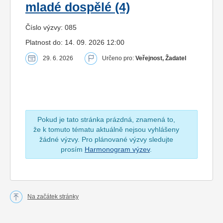
mladé dospělé (4)
Číslo výzvy: 085
Platnost do: 14. 09. 2026 12:00
29. 6. 2026
Určeno pro:
Veřejnost, Žadatel
Pokud je tato stránka prázdná, znamená to,
že k tomuto tématu aktuálně nejsou vyhlášeny
žádné výzvy. Pro plánované výzvy sledujte
prosím
Harmonogram výzev
.
Na začátek stránky