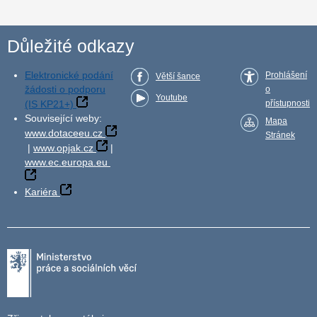
Důležité odkazy
Elektronické podání
Prohlášení
Větší šance
žádosti o podporu
o
Youtube
(IS KP21+)
přístupnosti
Související weby:
Mapa
www.dotaceeu.cz
Stránek
|
www.opjak.cz
|
www.ec.europa.eu
Kariéra