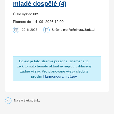
mladé dospělé (4)
Číslo výzvy: 085
Platnost do: 14. 09. 2026 12:00
29. 6. 2026
Určeno pro:
Veřejnost, Žadatel
Pokud je tato stránka prázdná, znamená to,
že k tomuto tématu aktuálně nejsou vyhlášeny
žádné výzvy. Pro plánované výzvy sledujte
prosím
Harmonogram výzev
.
Na začátek stránky