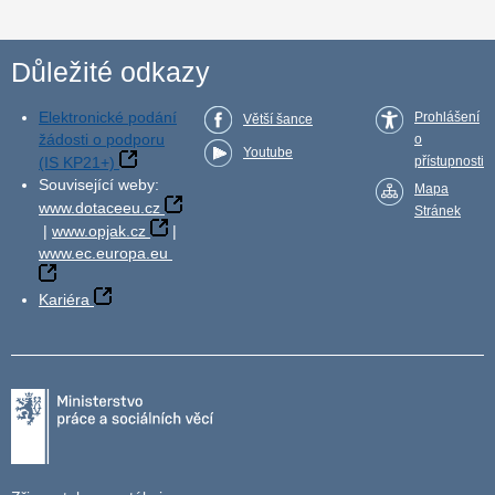
Důležité odkazy
Elektronické podání
Prohlášení
Větší šance
žádosti o podporu
o
Youtube
(IS KP21+)
přístupnosti
Související weby:
Mapa
www.dotaceeu.cz
Stránek
|
www.opjak.cz
|
www.ec.europa.eu
Kariéra