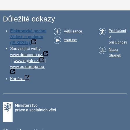
Důležité odkazy
Elektronické podání
Prohlášení
Větší šance
žádosti o podporu
o
Youtube
(IS KP21+)
přístupnosti
Související weby:
Mapa
www.dotaceeu.cz
Stránek
|
www.opjak.cz
|
www.ec.europa.eu
Kariéra