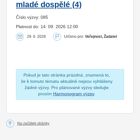
mladé dospělé (4)
Číslo výzvy: 085
Platnost do: 14. 09. 2026 12:00
29. 6. 2026
Určeno pro:
Veřejnost, Žadatel
Pokud je tato stránka prázdná, znamená to,
že k tomuto tématu aktuálně nejsou vyhlášeny
žádné výzvy. Pro plánované výzvy sledujte
prosím
Harmonogram výzev
.
Na začátek stránky