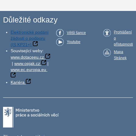
Důležité odkazy
Elektronické podání
Prohlášení
Větší šance
žádosti o podporu
o
Youtube
(IS KP21+)
přístupnosti
Související weby:
Mapa
www.dotaceeu.cz
Stránek
|
www.opjak.cz
|
www.ec.europa.eu
Kariéra