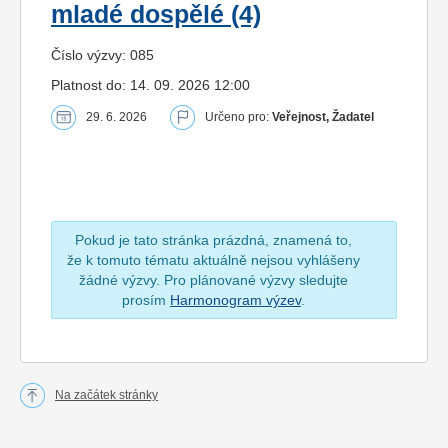
mladé dospělé (4)
Číslo výzvy: 085
Platnost do: 14. 09. 2026 12:00
29. 6. 2026
Určeno pro:
Veřejnost, Žadatel
Pokud je tato stránka prázdná, znamená to,
že k tomuto tématu aktuálně nejsou vyhlášeny
žádné výzvy. Pro plánované výzvy sledujte
prosím
Harmonogram výzev
.
Na začátek stránky