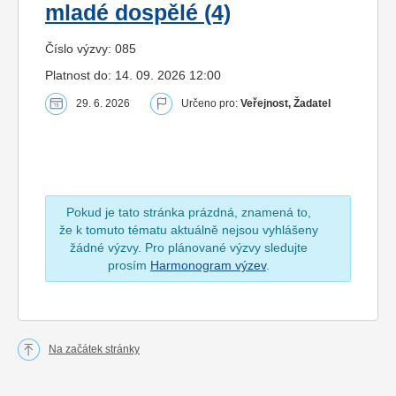
mladé dospělé (4)
Číslo výzvy: 085
Platnost do: 14. 09. 2026 12:00
29. 6. 2026
Určeno pro:
Veřejnost, Žadatel
Pokud je tato stránka prázdná, znamená to,
že k tomuto tématu aktuálně nejsou vyhlášeny
žádné výzvy. Pro plánované výzvy sledujte
prosím
Harmonogram výzev
.
Na začátek stránky