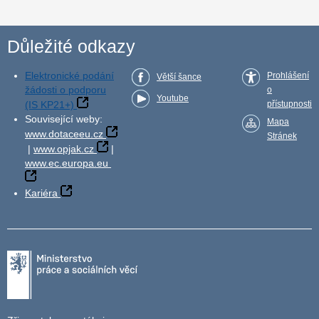
Důležité odkazy
Elektronické podání
Prohlášení
Větší šance
žádosti o podporu
o
Youtube
(IS KP21+)
přístupnosti
Související weby:
Mapa
www.dotaceeu.cz
Stránek
|
www.opjak.cz
|
www.ec.europa.eu
Kariéra