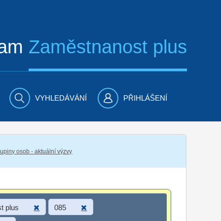
ram
Zaměstnanost plus
VYHLEDÁVÁNÍ
PŘIHLÁŠENÍ
piny osob - aktuální výzvy
t plus
085