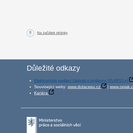
Na začátek stránky
Důležité odkazy
Elektronické podání žádosti o podporu (IS KP21+)
Související weby:
www.dotaceeu.cz
|
www.opjak.c
Kariéra