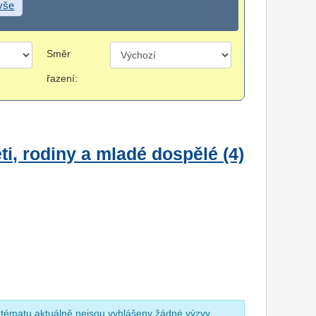
 vše
Směr
řazení:
i, rodiny a mladé dospělé (4)
 tématu aktuálně nejsou vyhlášeny žádné výzvy.