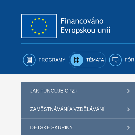
Přejít k obsahu
PROGRAMY
TÉMATA
FÓR
JAK FUNGUJE OPZ+
ZAMĚSTNÁVÁNÍ A VZDĚLÁVÁNÍ
DĚTSKÉ SKUPINY