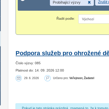
Zrušit
Probíhající výzvy
Řadit podle:
Podpora služeb pro ohrožené dět
Číslo výzvy: 085
Platnost do: 14. 09. 2026 12:00
29. 6. 2026
Určeno pro:
Veřejnost, Žadatel
Pokud je tato stránka prázdná, znamená to, že k tomuto