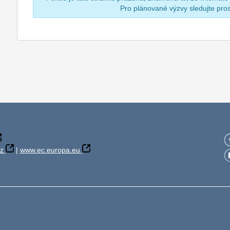
Pro plánované výzvy sledujte pr
z
|
www.ec.europa.eu