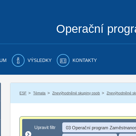
Operační prog
UM
VÝSLEDKY
KONTAKTY
/
/
/
ESF
Témata
Znevýhodněné skupiny osob
Znevýhodněné sku
Upravit filtr
Upravit filtr
03 Operační program Zaměstnanos