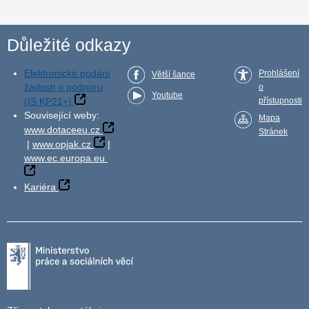
Důležité odkazy
Elektronické podání
Prohlášení
Větší šance
žádosti o podporu
o
Youtube
(IS KP21+)
přístupnosti
Související weby:
Mapa
www.dotaceeu.cz
Stránek
|
www.opjak.cz
|
www.ec.europa.eu
Kariéra