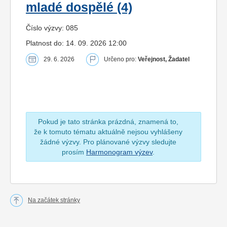
mladé dospělé (4)
Číslo výzvy: 085
Platnost do: 14. 09. 2026 12:00
29. 6. 2026
Určeno pro:
Veřejnost, Žadatel
Pokud je tato stránka prázdná, znamená to,
že k tomuto tématu aktuálně nejsou vyhlášeny
žádné výzvy. Pro plánované výzvy sledujte
prosím
Harmonogram výzev
.
Na začátek stránky