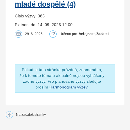
mladé dospělé (4)
Číslo výzvy: 085
Platnost do: 14. 09. 2026 12:00
29. 6. 2026
Určeno pro:
Veřejnost, Žadatel
Pokud je tato stránka prázdná, znamená to,
že k tomuto tématu aktuálně nejsou vyhlášeny
žádné výzvy. Pro plánované výzvy sledujte
prosím
Harmonogram výzev
.
Na začátek stránky