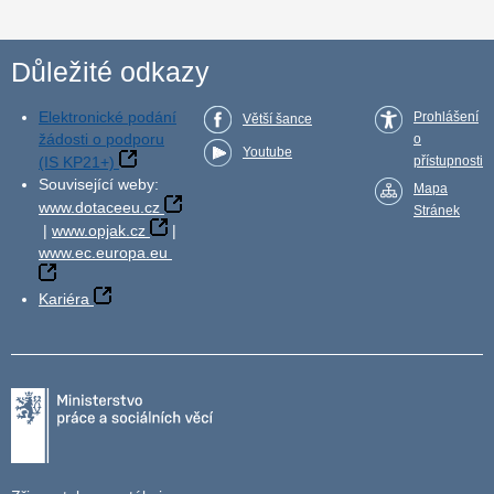
Důležité odkazy
Elektronické podání
Prohlášení
Větší šance
žádosti o podporu
o
Youtube
(IS KP21+)
přístupnosti
Související weby:
Mapa
www.dotaceeu.cz
Stránek
|
www.opjak.cz
|
www.ec.europa.eu
Kariéra