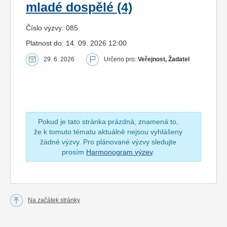
mladé dospělé (4)
Číslo výzvy: 085
Platnost do: 14. 09. 2026 12:00
29. 6. 2026
Určeno pro:
Veřejnost, Žadatel
Pokud je tato stránka prázdná, znamená to,
že k tomuto tématu aktuálně nejsou vyhlášeny
žádné výzvy. Pro plánované výzvy sledujte
prosím
Harmonogram výzev
.
Na začátek stránky