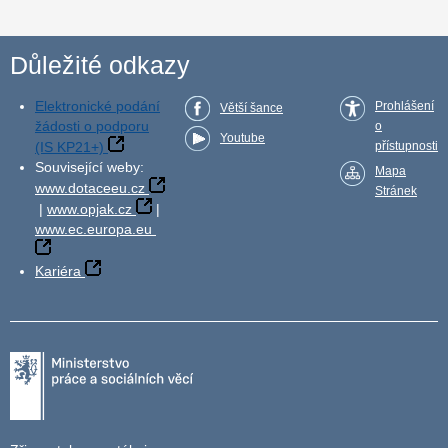
Důležité odkazy
Elektronické podání
Prohlášení
Větší šance
žádosti o podporu
o
Youtube
(IS KP21+)
přístupnosti
Související weby:
Mapa
www.dotaceeu.cz
Stránek
|
www.opjak.cz
|
www.ec.europa.eu
Kariéra