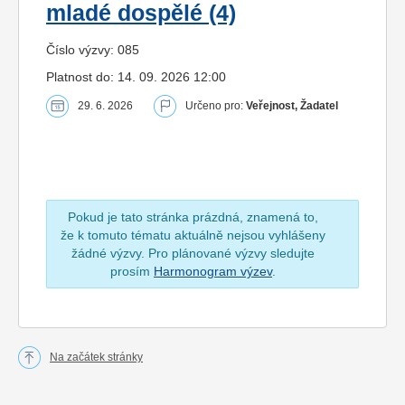
mladé dospělé (4)
Číslo výzvy: 085
Platnost do: 14. 09. 2026 12:00
29. 6. 2026
Určeno pro:
Veřejnost, Žadatel
Pokud je tato stránka prázdná, znamená to,
že k tomuto tématu aktuálně nejsou vyhlášeny
žádné výzvy. Pro plánované výzvy sledujte
prosím
Harmonogram výzev
.
Na začátek stránky