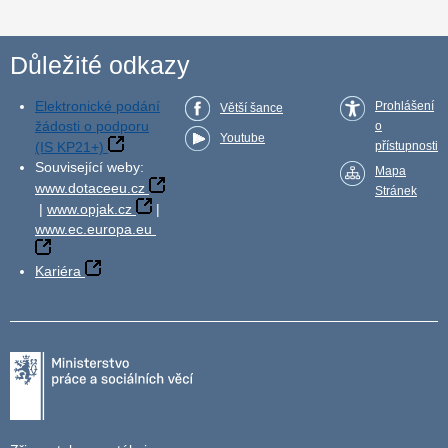
Důležité odkazy
Elektronické podání
Prohlášení
Větší šance
žádosti o podporu
o
Youtube
(IS KP21+)
přístupnosti
Související weby:
Mapa
www.dotaceeu.cz
Stránek
|
www.opjak.cz
|
www.ec.europa.eu
Kariéra