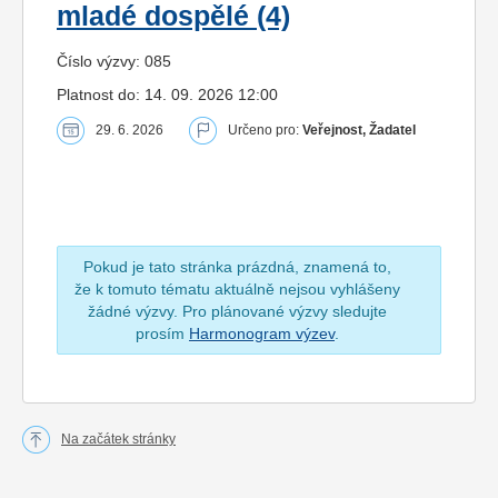
mladé dospělé (4)
Číslo výzvy: 085
Platnost do: 14. 09. 2026 12:00
29. 6. 2026
Určeno pro:
Veřejnost, Žadatel
Pokud je tato stránka prázdná, znamená to,
že k tomuto tématu aktuálně nejsou vyhlášeny
žádné výzvy. Pro plánované výzvy sledujte
prosím
Harmonogram výzev
.
Na začátek stránky